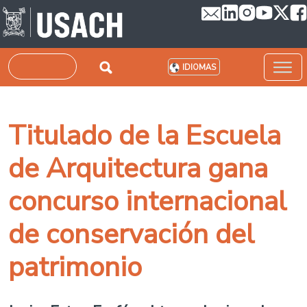
Pasar al contenido principal
Buscar
IDIOMAS
Titulado de la Escuela
de Arquitectura gana
concurso internacional
de conservación del
patrimonio