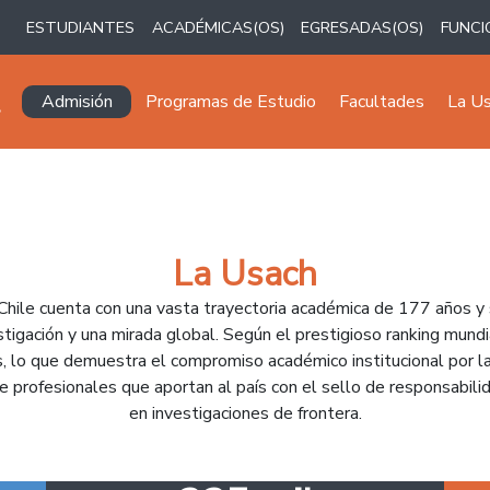
ESTUDIANTES
ACADÉMICAS(OS)
EGRESADAS(OS)
FUNCI
Navegación principal
Admisión
Programas de Estudio
Facultades
La U
La Usach
Chile cuenta con una vasta trayectoria académica de 177 años y
estigación y una mirada global. Según el prestigioso ranking mundi
, lo que demuestra el compromiso académico institucional por la
 profesionales que aportan al país con el sello de responsabilid
en investigaciones de frontera.