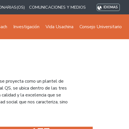
ONARIAS(OS)
COMUNICACIONES Y MEDIOS
IDIOMAS
sach
Investigación
Vida Usachina
Consejo Universitario
 se proyecta como un plantel de
al QS, se ubica dentro de las tres
 calidad y la excelencia que se
ad social que nos caracteriza, sino