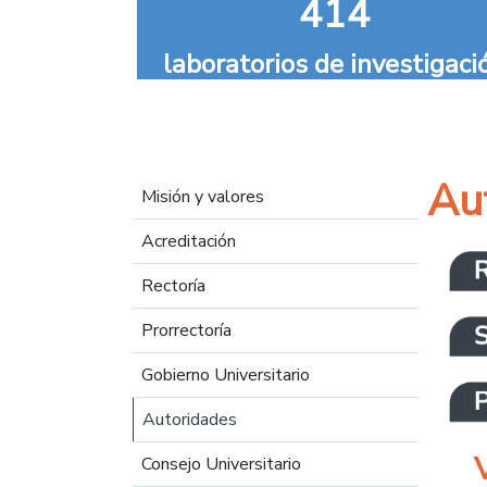
414
laboratorios de investigaci
Navegación principal
Au
Misión y valores
Acreditación
Rectoría
Prorrectoría
Gobierno Universitario
Autoridades
Consejo Universitario