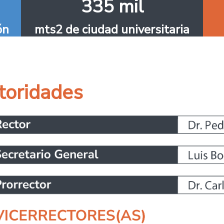
335 mil
ón
mts2 de ciudad universitaria
toridades