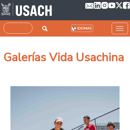
Pasar al contenido principal
Buscar
IDIOMAS
Galerías Vida Usachina