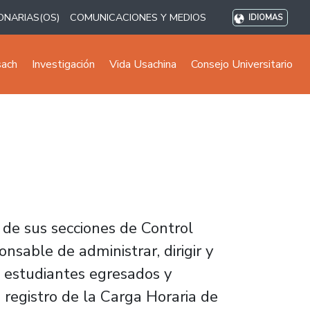
ONARIAS(OS)
COMUNICACIONES Y MEDIOS
IDIOMAS
sach
Investigación
Vida Usachina
Consejo Universitario
de sus secciones de Control
onsable de administrar, dirigir y
os estudiantes egresados y
 registro de la Carga Horaria de