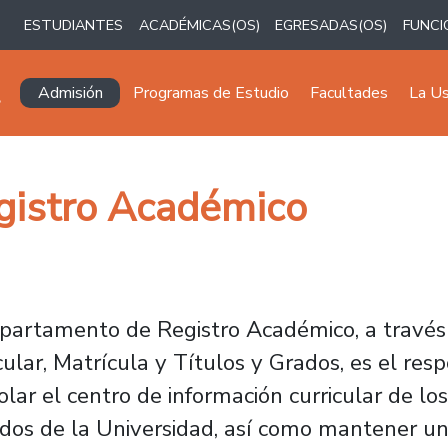
ESTUDIANTES
ACADÉMICAS(OS)
EGRESADAS(OS)
FUNCI
Navegación principal
Admisión
Programas de Estudio
Facultades
La U
gistro Académico
partamento de Registro Académico, a través 
cular, Matrícula y Títulos y Grados, es el resp
olar el centro de información curricular de l
ados de la Universidad, así como mantener un