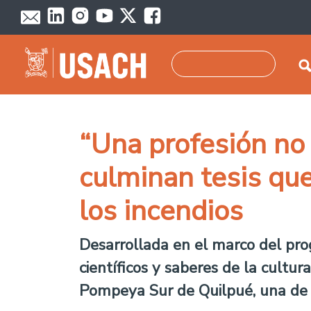
Pasar al contenido principal
Buscar
“Una profesión no 
culminan tesis que
los incendios
Desarrollada en el marco del progr
científicos y saberes de la cultu
Pompeya Sur de Quilpué, una de l