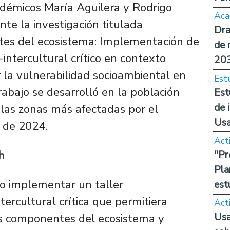
adémicos María Aguilera y Rodrigo
Aca
ante la investigación titulada
Dra
tes del ecosistema: Implementación de
de 
intercultural crítico en contexto
20
 la vulnerabilidad socioambiental en
Est
trabajo se desarrolló en la población
Est
de 
las zonas más afectadas por el
Us
 de 2024.
Act
h
"Pr
Pla
o implementar un taller
est
tercultural crítica que permitiera
Act
Usa
los componentes del ecosistema y