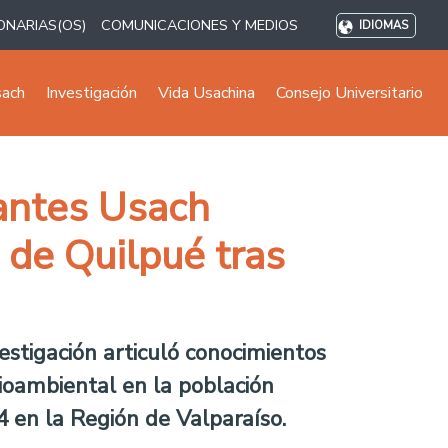
ONARIAS(OS)
COMUNICACIONES Y MEDIOS
IDIOMAS
sach
Investigación
Vida Usachina
Consejo Universitario
iantes Usach
 de Quilpué tras
vestigación articuló conocimientos
cioambiental en la población
 en la Región de Valparaíso.