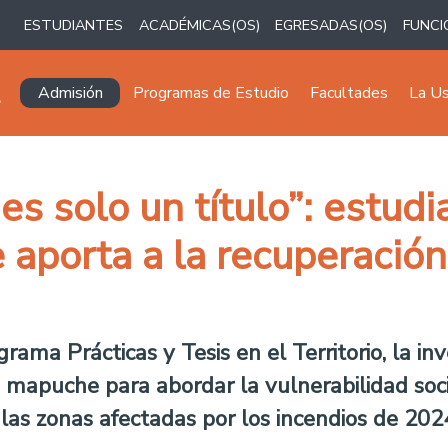
ESTUDIANTES
ACADÉMICAS(OS)
EGRESADAS(OS)
FUNCI
Navegación principal
Admisión
Programas de Estudio
Facultades
La U
es solo un título”: estud
 aporta a la recuperación
ama Prácticas y Tesis en el Territorio, la in
ra mapuche para abordar la vulnerabilidad so
as zonas afectadas por los incendios de 2024