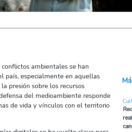
os conflictos ambientales se han
del país, especialmente en aquellas
Má
 la presión sobre los recursos
a defensa del medioambiente responde
Cul
s de vida y vínculos con el territorio
Rec
rea
can
ías digitales se ha vuelto clave para