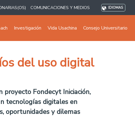
ONARIAS(OS)
COMUNICACIONES Y MEDIOS
IDIOMAS
sach
Investigación
Vida Usachina
Consejo Universitario
os del uso digital
n proyecto Fondecyt Iniciación,
n tecnologías digitales en
gos, oportunidades y dilemas