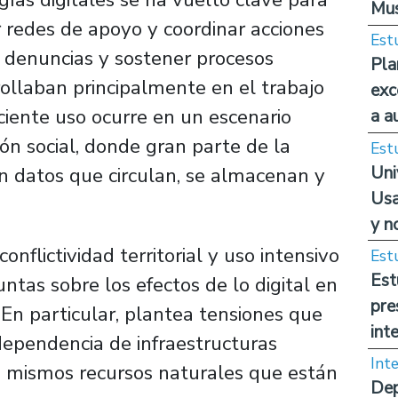
Mus
rar redes de apoyo y coordinar acciones
Est
r denuncias y sostener procesos
Pla
rollaban principalmente en el trabajo
exc
ciente uso ocurre en un escenario
a a
ión social
, donde gran parte de la
Est
Uni
en datos que circulan, se almacenan y
Usa
y n
conflictividad territorial y uso intensivo
Est
Est
tas sobre los efectos de lo digital en
pre
 En particular, plantea tensiones que
int
dependencia de infraestructuras
Int
s mismos recursos naturales que están
Dep