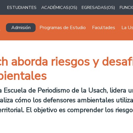
ESTUDIANTES
ACADÉMICAS(OS)
EGRESADAS(OS)
FUNCI
Navegación principal
Admisión
Programas de Estudio
Facultades
La U
h aborda riesgos y desafí
ientales
la Escuela de Periodismo de la Usach, lidera u
liza cómo los defensores ambientales utiliza
erritorial. El objetivo es comprender los ries