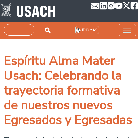
Pasar al contenido principal
Buscar
IDIOMAS
Espíritu Alma Mater
Usach: Celebrando la
trayectoria formativa
de nuestros nuevos
Egresados y Egresadas