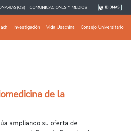
ONARIAS(OS)
COMUNICACIONES Y MEDIOS
IDIOMAS
sach
Investigación
Vida Usachina
Consejo Universitario
iomedicina de la
núa ampliando su oferta de