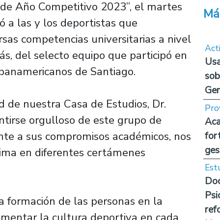
e de Año Competitivo 2023”, el martes
Má
ó a las y los deportistas que
sas competencias universitarias a nivel
Act
ás, del selecto equipo que participó en
Usa
panamericanos de Santiago.
sob
Ge
d de nuestra Casa de Estudios, Dr.
Pro
ntirse orgulloso de este grupo de
Aca
ente a sus compromisos académicos, nos
for
ges
ima en diferentes certámenes
Est
Doc
Psi
la formación de las personas en la
ref
mentar la cultura deportiva en cada