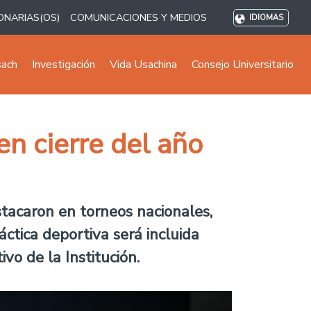
ONARIAS(OS)
COMUNICACIONES Y MEDIOS
IDIOMAS
sach
Investigación
Vida Usachina
Consejo Universitario
n cierre del año
tacaron en torneos nacionales,
áctica deportiva será incluida
o de la Institución.