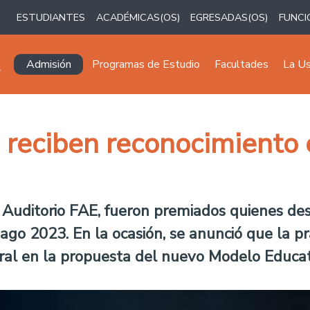
ESTUDIANTES
ACADÉMICAS(OS)
EGRESADAS(OS)
FUNCI
Navegación principal
Admisión
Programas de Estudio
Facultades
La U
reciben reconocimiento e
 Auditorio FAE, fueron premiados quienes des
ago 2023. En la ocasión, se anunció que la pr
ral en la propuesta del nuevo Modelo Educativ