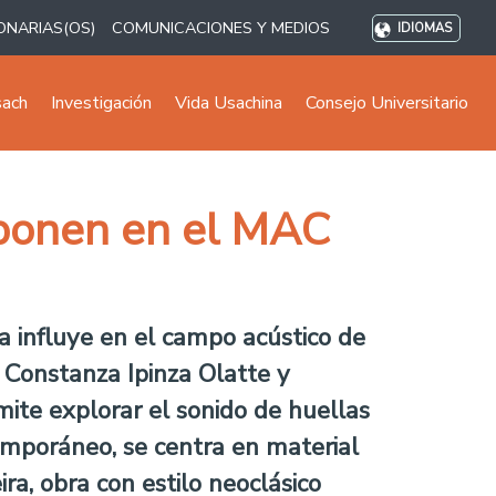
ONARIAS(OS)
COMUNICACIONES Y MEDIOS
IDIOMAS
sach
Investigación
Vida Usachina
Consejo Universitario
xponen en el MAC
a influye en el campo acústico de
, Constanza Ipinza Olatte y
mite explorar el sonido de huellas
emporáneo, se centra en material
ra, obra con estilo neoclásico