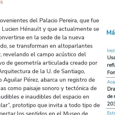
s
ovenientes del Palacio Pereira, que fue
s Lucien Hénault y que actualmente se
Má
onvertirse en la sede de la nueva
tado, se transforman en altoparlantes
Inst
, revelando el campo acústico del
Usa
tivo de geometría articulada creado por
ref
rquitectura de la U. de Santiago,
Fon
 Aguilar Pérez, abarca un registro de
Aca
das como paisaje sonoro y tectónica de
Dra
udibles e inaudibles del espacio en
de 
20
ar”, prototipo que invita a todo tipo de
pertar los sentidos en el Museo de
Est