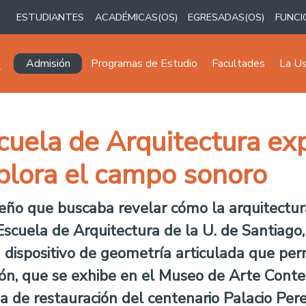
ESTUDIANTES
ACADÉMICAS(OS)
EGRESADAS(OS)
FUNCI
Navegación principal
Admisión
Programas de Estudio
Facultades
La U
uela de Arquitectura e
xplora el campo sonoro
seño que buscaba revelar cómo la arquitectur
Escuela de Arquitectura de la U. de Santiago
 dispositivo de geometría articulada que per
ación, que se exhibe en el Museo de Arte Cont
 de restauración del centenario Palacio Perei