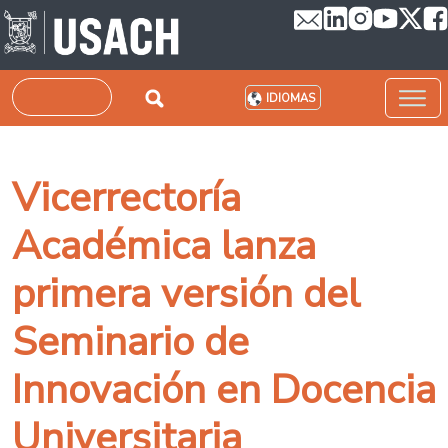
Pasar al contenido principal
Buscar
IDIOMAS
Vicerrectoría
Académica lanza
primera versión del
Seminario de
Innovación en Docencia
Universitaria