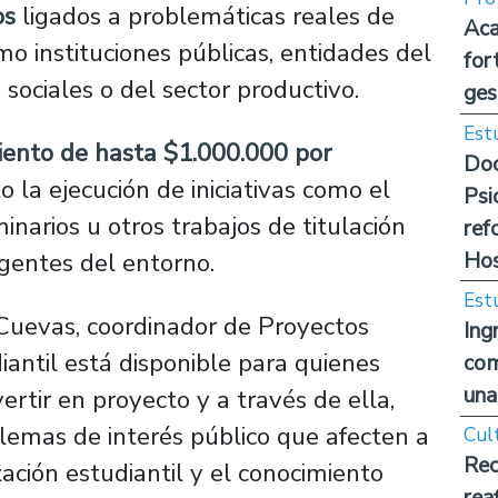
os
ligados a problemáticas reales de
Aca
mo instituciones públicas, entidades del
for
sociales o del sector productivo.
ges
Est
iento de hasta $1.000.000 por
Doc
o la ejecución de iniciativas como el
Psi
inarios u otros trabajos de titulación
ref
Hos
agentes del entorno.
Est
Cuevas, coordinador de Proyectos
Ing
antil está disponible para quienes
com
una
rtir en proyecto y a través de ella,
blemas de interés público que afecten a
Cul
Rec
ación estudiantil y el conocimiento
rea