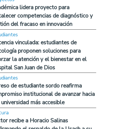
démica lidera proyecto para
talecer competencias de diagnóstico y
tión del fracaso en innovación
udiantes
encia vinculada: estudiantes de
cología proponen soluciones para
orzar la atención y el bienestar en el
pital San Juan de Dios
udiantes
reso de estudiante sordo reafirma
promiso institucional de avanzar hacia
 universidad más accesible
tura
tor recibe a Horacio Salinas
firmando el respaldo de la Usach a su