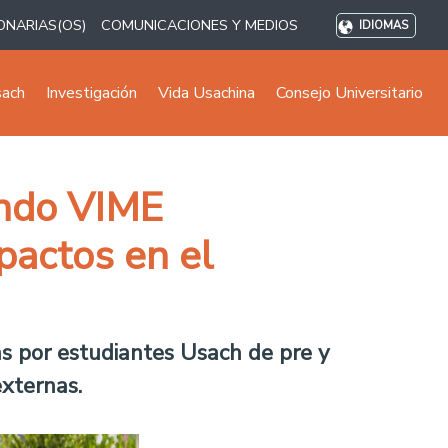
ONARIAS(OS)
COMUNICACIONES Y MEDIOS
IDIOMAS
sach
Investigación
Vida Usachina
Consejo Universitario
ondo VIME
pactos en el
das por estudiantes Usach de pre y
xternas.