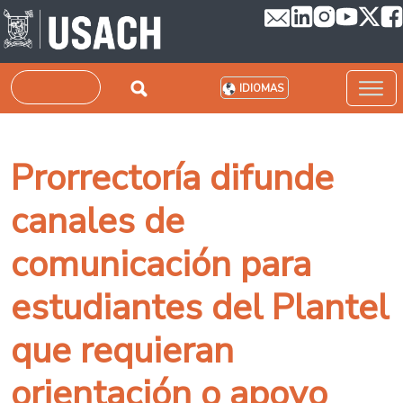
Pasar al contenido principal
Buscar
IDIOMAS
Prorrectoría difunde
canales de
comunicación para
estudiantes del Plantel
que requieran
orientación o apoyo