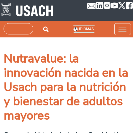
Pasar al contenido principal
Buscar
IDIOMAS
Nutravalue: la
innovación nacida en la
Usach para la nutrición
y bienestar de adultos
mayores