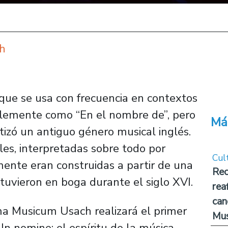
ch
 que se usa con frecuencia en contextos
mplemente como “En el nombre de”, pero
Má
izó un antiguo género musical inglés.
les, interpretadas sobre todo por
Cul
mente eran construidas a partir de una
Rec
tuvieron en boga durante el siglo XVI.
rea
can
ma Musicum Usach realizará el primer
Mus
.
In nomine: el espíritu de la música