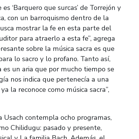
es ‘Barquero que surcas’ de Torrejón y
a, con un barroquismo dentro de la
usca mostrar la fe en esta parte del
ditor para atraerlo a esta fe”, agrega
eresante sobre la música sacra es que
epara lo sacro y lo profano. Tanto así,
a es un aria que por mucho tiempo se
gía nos indica que pertenecía a una
 ya la reconoce como música sacra”,
 Usach contempla ocho programas,
como
Chilidugu: pasado y presente
,
ical
y
La familia Bach
. Además, el