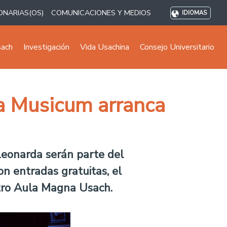
ONARIAS(OS)
COMUNICACIONES Y MEDIOS
IDIOMAS
sach
Investigación
Vida Usachina
Consejo Universitario
a Musicum arranca
Leonarda serán parte del
on entradas gratuitas, el
eatro Aula Magna Usach.