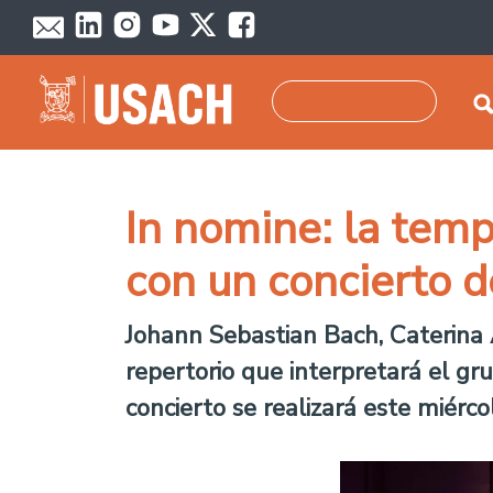
Pasar al contenido principal
Buscar
In nomine: la te
con un concierto d
Johann Sebastian Bach, Caterina
repertorio que interpretará el gru
concierto se realizará este miérc