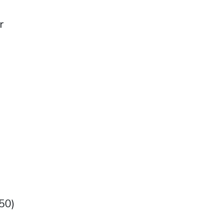
r
50)