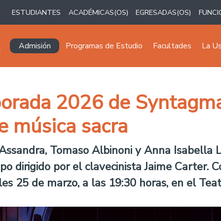
ESTUDIANTES
ACADÉMICAS(OS)
EGRESADAS(OS)
FUNCI
Navegación principal
Admisión
Programas de Estudio
Facultades
La U
mporada 2026 de Syntagm
e música sacra
 Assandra, Tomaso Albinoni y Anna Isabella 
po dirigido por el clavecinista Jaime Carter. C
oles 25 de marzo, a las 19:30 horas, en el T