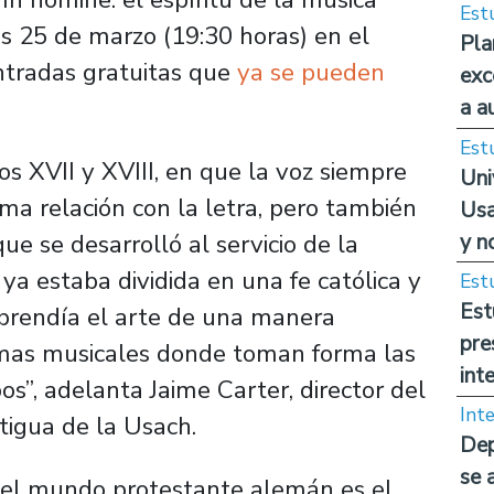
Est
s 25 de marzo (19:30 horas) en el
Pla
tradas gratuitas que
ya se pueden
exc
a a
Est
s XVII y XVIII, en que la voz siempre
Uni
ima relación con la letra, pero también
Usa
y n
e se desarrolló al servicio de la
ya estaba dividida en una fe católica y
Est
Est
prendía el arte de una manera
pre
formas musicales donde toman forma las
int
os”, adelanta Jaime Carter, director del
Int
tigua de la Usach.
Dep
se 
 del mundo protestante alemán es el