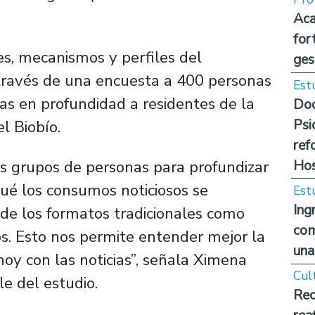
Aca
for
nes, mecanismos y perfiles del
ges
a través de una encuesta a 400 personas
Est
s en profundidad a residentes de la
Doc
Psi
l Biobío.
ref
Hos
s grupos de personas para profundizar
qué los consumos noticiosos se
Est
Ing
 de los formatos tradicionales como
com
vos. Esto nos permite entender mejor la
una
hoy con las noticias”, señala Ximena
Cul
e del estudio.
Rec