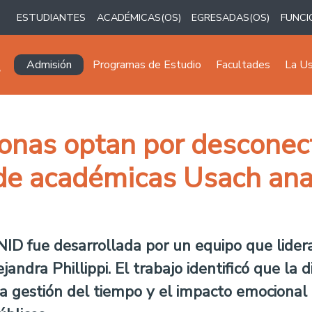
ESTUDIANTES
ACADÉMICAS(OS)
EGRESADAS(OS)
FUNCI
Navegación principal
Admisión
Programas de Estudio
Facultades
La U
onas optan por desconect
 de académicas Usach ana
NID fue desarrollada por un equipo que lider
andra Phillippi. El trabajo identificó que la
 la gestión del tiempo y el impacto emocional