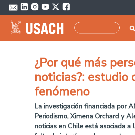
Pasar al contenido principal
Buscar
¿Por qué más pers
noticias?: estudio
fenómeno
La investigación financiada por A
Periodismo, Ximena Orchard y Alej
noticias en Chile está asociada a