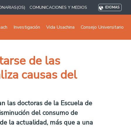
ONARIAS(OS)
COMUNICACIONES Y MEDIOS
IDIOMAS
sach
Investigación
Vida Usachina
Consejo Universitario
arse de las
liza causas del
an las doctoras de la Escuela de
 disminución del consumo de
 de la actualidad, más que a una