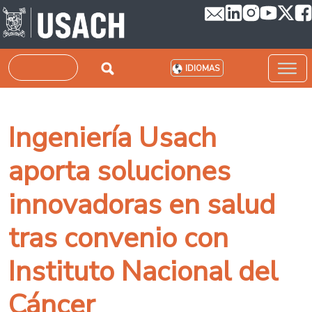
Pasar al contenido principal
Buscar
IDIOMAS
Ingeniería Usach
aporta soluciones
innovadoras en salud
tras convenio con
Instituto Nacional del
Cáncer