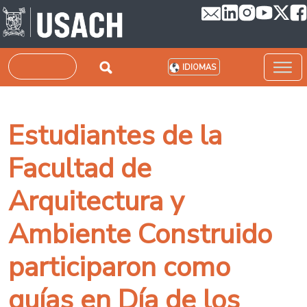
Pasar al contenido principal
Buscar
IDIOMAS
Estudiantes de la
Facultad de
Arquitectura y
Ambiente Construido
participaron como
guías en Día de los