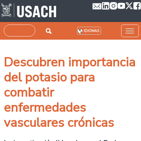
Pasar al contenido principal
Buscar
IDIOMAS
Descubren importancia
del potasio para
combatir
enfermedades
vasculares crónicas