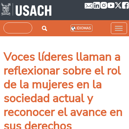
Pasar al contenido principal
Buscar
IDIOMAS
Voces líderes llaman a
reflexionar sobre el rol
de la mujeres en la
sociedad actual y
reconocer el avance en
sus derechos