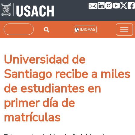
Pasar al contenido principal
Buscar
IDIOMAS
Universidad de
Santiago recibe a miles
de estudiantes en
primer día de
matrículas