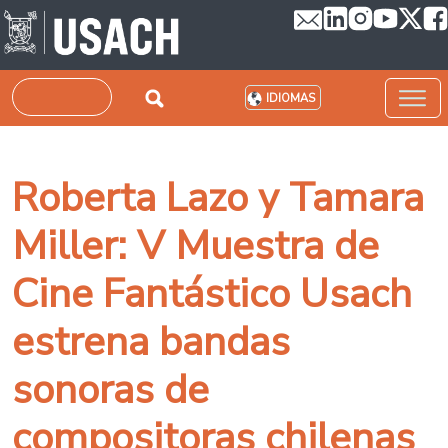
Pasar al contenido principal
Buscar
IDIOMAS
Roberta Lazo y Tamara
Miller: V Muestra de
Cine Fantástico Usach
estrena bandas
sonoras de
compositoras chilenas