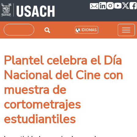
Pasar al contenido principal
Buscar
IDIOMAS
Plantel celebra el Día
Nacional del Cine con
muestra de
cortometrajes
estudiantiles