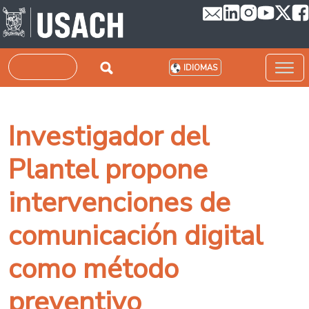
Pasar al contenido principal
Buscar
IDIOMAS
Investigador del
Plantel propone
intervenciones de
comunicación digital
como método
preventivo