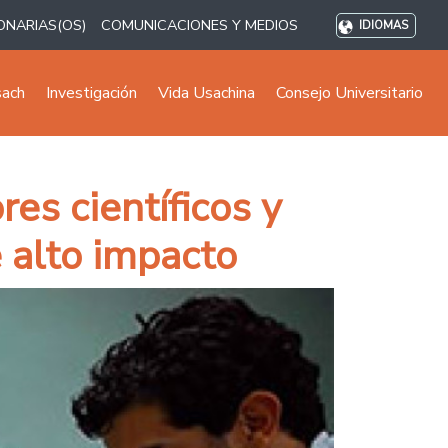
ONARIAS(OS)
COMUNICACIONES Y MEDIOS
IDIOMAS
sach
Investigación
Vida Usachina
Consejo Universitario
es científicos y
e alto impacto