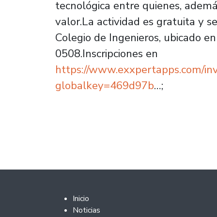
tecnológica entre quienes, ademá
valor.La actividad es gratuita y se
Colegio de Ingenieros, ubicado e
0508.Inscripciones en
https://www.exxpertapps.com/invi
globalkey=469d97b
…;
Footer 2
Inicio
Noticias