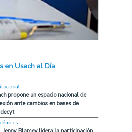
s en Usach al Día
itucional
ch propone un espacio nacional de
lexión ante cambios en bases de
decyt
démicos
. Jenny Blamey lidera la participación