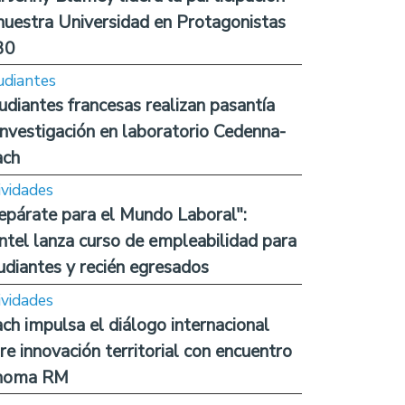
nuestra Universidad en Protagonistas
30
udiantes
udiantes francesas realizan pasantía
investigación en laboratorio Cedenna-
ach
ividades
epárate para el Mundo Laboral":
ntel lanza curso de empleabilidad para
udiantes y recién egresados
ividades
ch impulsa el diálogo internacional
re innovación territorial con encuentro
noma RM