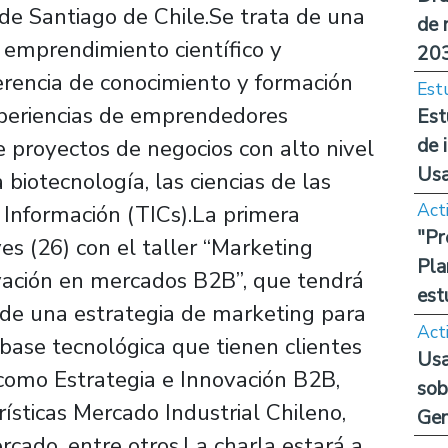
 de Santiago de Chile.Se trata de una
de 
l emprendimiento científico y
20
ferencia de conocimiento y formación
Est
xperiencias de emprendedores
Est
de 
 proyectos de negocios con alto nivel
Us
biotecnología, las ciencias de las
Act
a Información (TICs).La primera
"Pr
es (26) con el taller “Marketing
Pla
vación en mercados B2B”, que tendrá
est
 de una estrategia de marketing para
Act
ase tecnológica que tienen clientes
Usa
como Estrategia e Innovación B2B,
sob
rísticas Mercado Industrial Chileno,
Ge
rcado, entre otros.La charla estará a