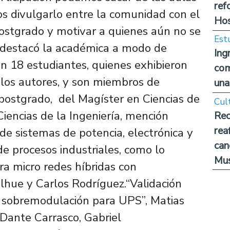
ref
 divulgarlo entre la comunidad con el
Hos
 postgrado y motivar a quienes aún no se
Est
”, destacó la académica a modo de
Ing
on 18 estudiantes, quienes exhibieron
com
los autores, y son miembros de
una
 postgrado, del Magíster en Ciencias de
Cul
Ciencias de la Ingeniería, mención
Rec
rea
de sistemas de potencia, electrónica y
can
e procesos industriales, como lo
Mus
ra micro redes híbridas con
ue y Carlos Rodríguez.“Validación
 sobremodulación para UPS”, Matias
, Dante Carrasco, Gabriel