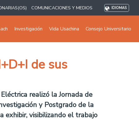
ONARIAS(OS)
COMUNICACIONES Y MEDIOS
IDIOMAS
sach
Investigación
Vida Usachina
Consejo Universitario
 I+D+I de sus
léctrica realizó la Jornada de
Investigación y Postgrado de la
exhibir, visibilizando el trabajo