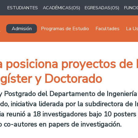
ESTUDIANTES
ACADÉMICAS(OS)
EGRESADAS(OS)
FUNCI
Navegación principal
Admisión
Programas de Estudio
Facultades
La U
ca posiciona proyectos de
gíster y Doctorado
y Postgrado del Departamento de Ingeniería E
o, iniciativa liderada por la subdirectora de 
a reunió a 18 investigadores bajo 10 posters a 
 co-autores en papers de investigación.