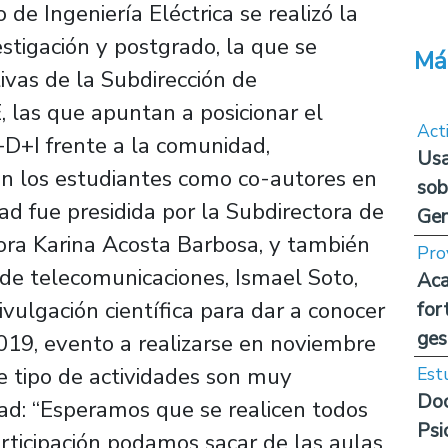
de Ingeniería Eléctrica se realizó la
stigación y postgrado, la que se
Má
tivas de la Subdirección de
, las que apuntan a posicionar el
Act
+D+I frente a la comunidad,
Usa
izan los estudiantes como co-autores en
sob
dad fue presidida por la Subdirectora de
Ge
sora Karina Acosta Barbosa, y también
Pro
de telecomunicaciones, Ismael Soto,
Aca
ivulgación científica para dar a conocer
for
ges
19, evento a realizarse en noviembre
e tipo de actividades son muy
Est
Doc
dad: “Esperamos que se realicen todos
Psi
rticipación podamos sacar de las aulas