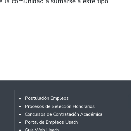
 la comunidad a sumarse a este tipo
Footer
Postulación Empleos
Procesos de Selección Honorarios
Concursos de Contratación Académica
Portal de Empleos Usach
Guía Web Usach