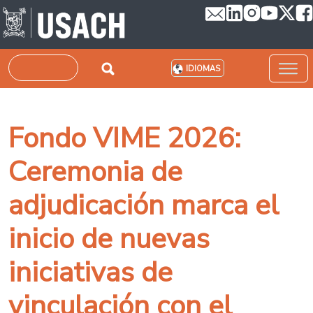
Pasar al contenido principal
Buscar
IDIOMAS
Fondo VIME 2026:
Ceremonia de
adjudicación marca el
inicio de nuevas
iniciativas de
vinculación con el