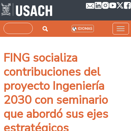
Pasar al contenido principal
Buscar
IDIOMAS
FING socializa
contribuciones del
proyecto Ingeniería
2030 con seminario
que abordó sus ejes
estratégicos