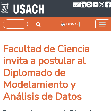
Pasar al contenido principal
Buscar
IDIOMAS
Facultad de Ciencia
invita a postular al
Diplomado de
Modelamiento y
Análisis de Datos