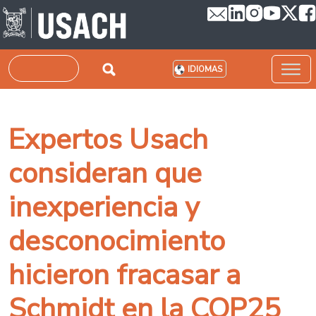
Pasar al contenido principal
Buscar
IDIOMAS
Expertos Usach
consideran que
inexperiencia y
desconocimiento
hicieron fracasar a
Schmidt en la COP25