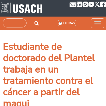
Pasar al contenido principal
Buscar
IDIOMAS
Estudiante de
doctorado del Plantel
trabaja en un
tratamiento contra el
cáncer a partir del
maqui