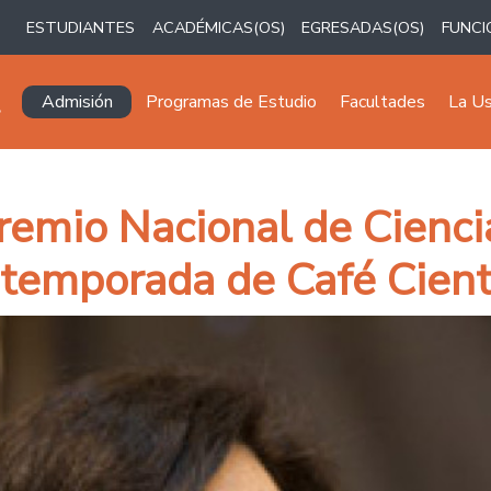
ESTUDIANTES
ACADÉMICAS(OS)
EGRESADAS(OS)
FUNCI
Navegación principal
Admisión
Programas de Estudio
Facultades
La U
Premio Nacional de Cienci
temporada de Café Cientí