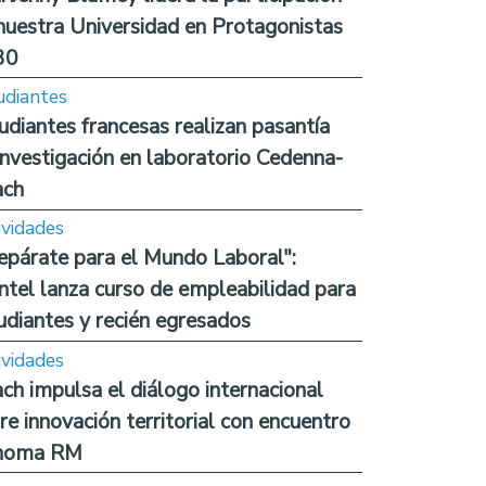
nuestra Universidad en Protagonistas
30
udiantes
udiantes francesas realizan pasantía
investigación en laboratorio Cedenna-
ach
ividades
epárate para el Mundo Laboral":
ntel lanza curso de empleabilidad para
udiantes y recién egresados
ividades
ch impulsa el diálogo internacional
re innovación territorial con encuentro
noma RM