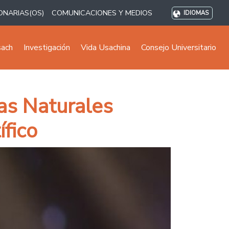
ONARIAS(OS)
COMUNICACIONES Y MEDIOS
IDIOMAS
sach
Investigación
Vida Usachina
Consejo Universitario
as Naturales
fico