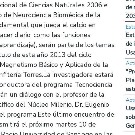
acional de Ciencias Naturales 2006 e
de 
io de Neurociencia Biomédica de la
20
ndamental que juega el calcio en
Est
cer diario, como las funciones
Est
de 
aprendizaje), serán parte de los temas
Us
tulo de este año 2013 del ciclo
Act
 Magnetismo Básico y Aplicado de la
"Pr
fitería Torres.La investigadora estará
Pla
onductora del programa Tecnociencia
est
án un diálogo con el profesor de la
Act
ífico del Núcleo Milenio, Dr. Eugenio
Usa
del programa.Este último encuentro de
sob
smitirá el próximo martes 10 de
Ge
a Radio Universidad de Santiago en las