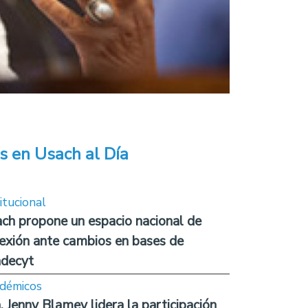
s en Usach al Día
itucional
ch propone un espacio nacional de
lexión ante cambios en bases de
decyt
démicos
. Jenny Blamey lidera la participación