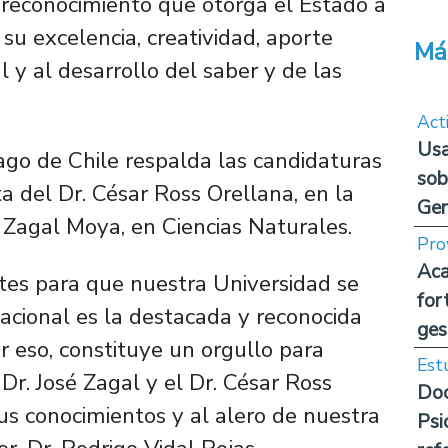
reconocimiento que otorga el Estado a
 su excelencia, creatividad, aporte
Má
 y al desarrollo del saber y de las
Act
Usa
ago de Chile respalda las candidaturas
sob
a del Dr. César Ross Orellana, en la
Ge
osé Zagal Moya, en Ciencias Naturales.
Pro
Aca
tes para que nuestra Universidad se
for
nacional es la destacada y reconocida
ges
r eso, constituye un orgullo para
Est
 Dr. José Zagal y el Dr. César Ross
Doc
us conocimientos y al alero de nuestra
Psi