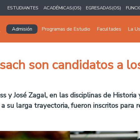
ESTUDIANTES
ACADÉMICAS(OS)
EGRESADAS(OS)
FUNCI
Navegación principal
Admisión
Programas de Estudio
Facultades
La U
ach son candidatos a lo
s y José Zagal, en las disciplinas de Historia
a su larga trayectoria, fueron inscritos para