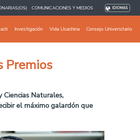
ONARIAS(OS)
COMUNICACIONES Y MEDIOS
IDIOMAS
sach
Investigación
Vida Usachina
Consejo Universitario
s Premios
 y Ciencias Naturales,
 recibir el máximo galardón que