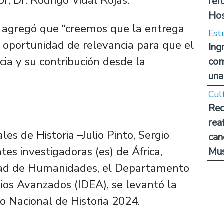
or, Dr. Rodrigo Vidal Rojas.
ref
Hos
 agregó que “creemos que la entrega
Est
 oportunidad de relevancia para que el
Ing
ia y su contribución desde la
com
una
Cul
Rec
rea
es de Historia –Julio Pinto, Sergio
can
tes investigadoras (es) de África,
Mus
ltad de Humanidades, el Departamento
udios Avanzados (IDEA), se levantó la
o Nacional de Historia 2024.