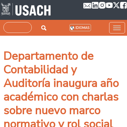
Pasar al contenido principal
Buscar
IDIOMAS
Departamento de
Contabilidad y
Auditoría inaugura año
académico con charlas
sobre nuevo marco
normativo y rol social