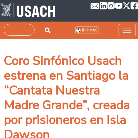
Pasar al contenido principal
Buscar
IDIOMAS
Coro Sinfónico Usach
estrena en Santiago la
“Cantata Nuestra
Madre Grande”, creada
por prisioneros en Isla
Dawson