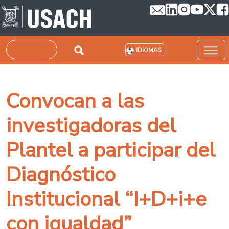
Pasar al contenido principal
Buscar
IDIOMAS
Convocan a las
investigadoras del
Plantel a participar del
Diagnóstico
Institucional “I+D+i+e
con igualdad”