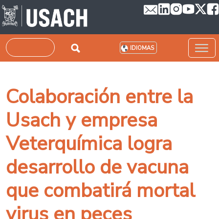
Pasar al contenido principal
Buscar
IDIOMAS
Colaboración entre la
Usach y empresa
Veterquímica logra
desarrollo de vacuna
que combatirá mortal
virus en peces