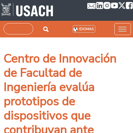
Pasar al contenido principal
Buscar
IDIOMAS
Centro de Innovación
de Facultad de
Ingeniería evalúa
prototipos de
dispositivos que
contribuyan ante