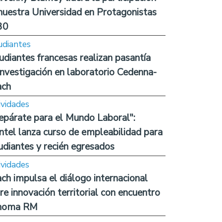
nuestra Universidad en Protagonistas
30
udiantes
udiantes francesas realizan pasantía
investigación en laboratorio Cedenna-
ach
ividades
epárate para el Mundo Laboral":
ntel lanza curso de empleabilidad para
udiantes y recién egresados
ividades
ch impulsa el diálogo internacional
re innovación territorial con encuentro
noma RM