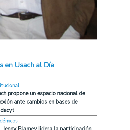
s en Usach al Día
itucional
ch propone un espacio nacional de
lexión ante cambios en bases de
decyt
démicos
. Jenny Blamey lidera la participación