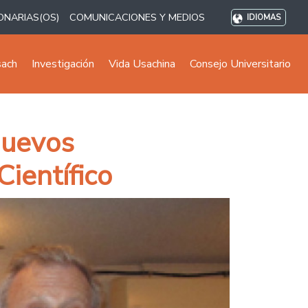
ONARIAS(OS)
COMUNICACIONES Y MEDIOS
IDIOMAS
sach
Investigación
Vida Usachina
Consejo Universitario
nuevos
ientífico