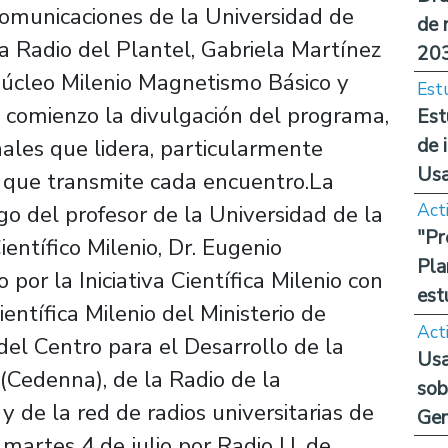
omunicaciones de la Universidad de
de 
la Radio del Plantel, Gabriela Martínez
20
Núcleo Milenio Magnetismo Básico y
Est
 comienzo la divulgación del programa,
Est
de 
nales que lidera, particularmente
Us
a que transmite cada encuentro.La
Act
go del profesor de la Universidad de la
"Pr
ientífico Milenio, Dr. Eugenio
Pla
 por la Iniciativa Científica Milenio con
est
entífica Milenio del Ministerio de
Act
el Centro para el Desarrollo de la
Usa
(Cedenna), de la Radio de la
sob
y de la red de radios universitarias de
Ge
 martes 4 de julio por Radio U. de