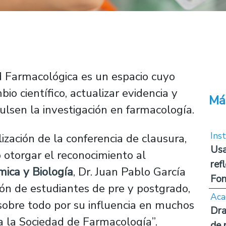
d Farmacológica es un espacio cuyo
io científico, actualizar evidencia y
Má
lsen la investigación en farmacología.
Inst
lización de la conferencia de clausura,
Usa
ó otorgar el reconocimiento al
ref
ica y Biología
, Dr. Juan Pablo García
Fon
ión de estudiantes de pre y postgrado,
Aca
 sobre todo por su influencia en muchos
Dra
 la Sociedad de Farmacología”.
de 