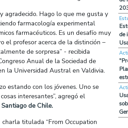
20
uy agradecido. Hago lo que me gusta y
Est
ciendo farmacología experimental
Est
micos farmacéuticos. Es un desafío muy
de 
o el profesor acerca de la distinción –
Us
talmente de sorpresa” - recibida
Act
 Congreso Anual de la Sociedad de
"Pr
Pla
n la Universidad Austral en Valdivia.
est
ozo estando con los jóvenes. Uno se
Act
Usa
cosas interesantes”, agregó el
sob
 Santiago de Chile.
Ge
 charla titulada “From Occupation