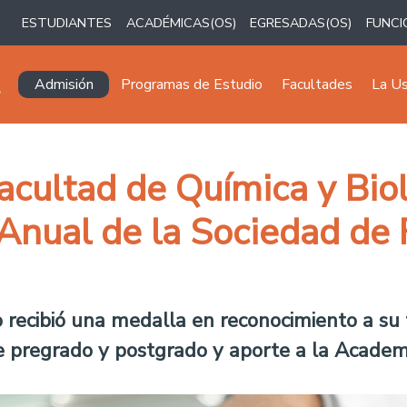
ESTUDIANTES
ACADÉMICAS(OS)
EGRESADAS(OS)
FUNCI
Navegación principal
Admisión
Programas de Estudio
Facultades
La U
acultad de Química y Bio
Anual de la Sociedad de 
 recibió una medalla en reconocimiento a su t
e pregrado y postgrado y aporte a la Academ