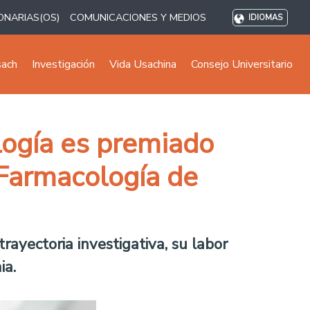
ONARIAS(OS)
COMUNICACIONES Y MEDIOS
IDIOMAS
sach
Investigación
Vida Usachina
Consejo Universitario
logía es premiado
Farmacología de
rayectoria investigativa, su labor
ia.