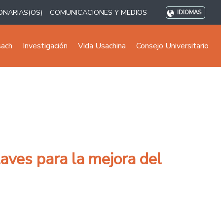
ONARIAS(OS)
COMUNICACIONES Y MEDIOS
IDIOMAS
sach
Investigación
Vida Usachina
Consejo Universitario
aves para la mejora del