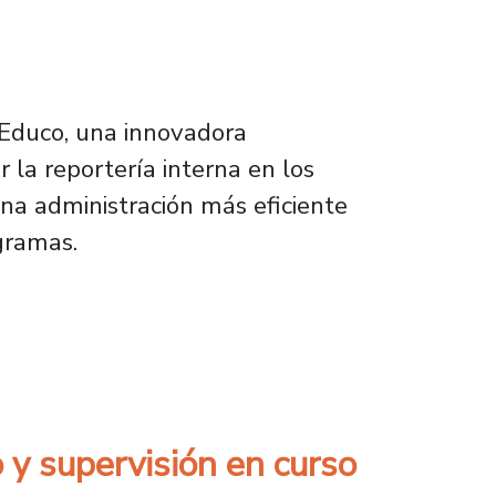
dEduco, una innovadora
 la reportería interna en los
na administración más eficiente
ogramas.
ara la mejora del desempeño institucional
o y supervisión en curso