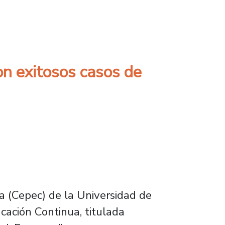
ades y Vicerrectorías para actualizar Reglam
on exitosos casos de
a (Cepec) de la Universidad de
ucación Continua, titulada