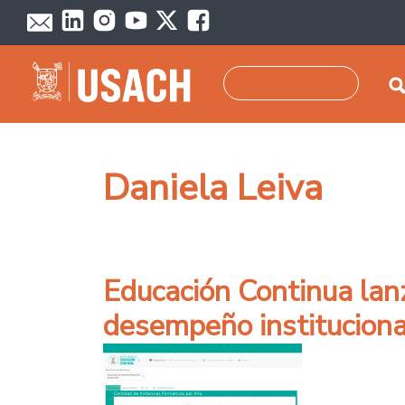
Pasar al contenido principal
Buscar
Daniela Leiva
Educación Continua lanz
desempeño instituciona