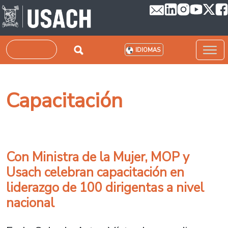
Pasar al contenido principal
Buscar
IDIOMAS
Capacitación
Con Ministra de la Mujer, MOP y
Usach celebran capacitación en
liderazgo de 100 dirigentas a nivel
nacional