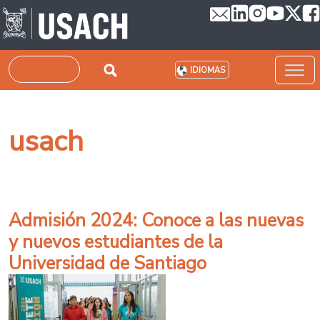
Pasar al contenido principal
Buscar
IDIOMAS
usach
Admisión 2024: Conoce a las nuevas
y nuevos estudiantes de la
Universidad de Santiago