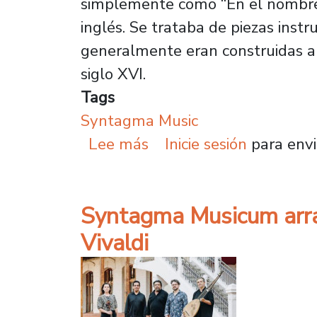
simplemente como “En el nombre 
inglés. Se trataba de piezas inst
generalmente eran construidas a 
siglo XVI.
Tags
Syntagma Music
sobre In nomine: la te
Lee más
Inicie sesión
para envi
Syntagma Musicum arra
Vivaldi