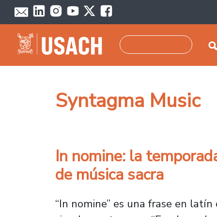
Pasar al contenido principal
Buscar
Syntagma Music
In nomine: la temporad
de música sacra
“In nomine” es una frase en latín