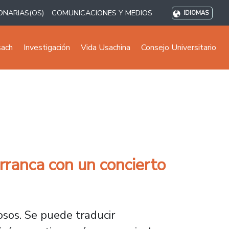
ONARIAS(OS)
COMUNICACIONES Y MEDIOS
IDIOMAS
sach
Investigación
Vida Usachina
Consejo Universitario
ranca con un concierto
osos. Se puede traducir