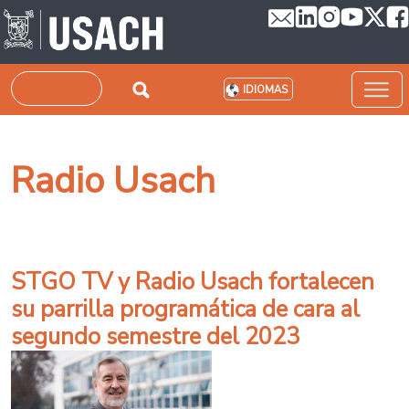
Pasar al contenido principal
Buscar
IDIOMAS
Radio Usach
STGO TV y Radio Usach fortalecen
su parrilla programática de cara al
segundo semestre del 2023