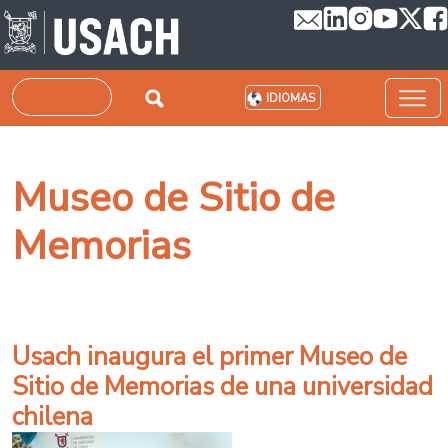
Pasar al contenido principal
Buscar
IDIOMAS
Museo de Sitio de
Memorias
Usach inaugura el primer Museo de
Sitio de Memorias de una universidad
chilena