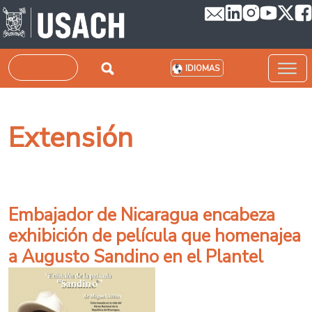
Pasar al contenido principal
Buscar
IDIOMAS
Extensión
Embajador de Nicaragua encabeza
exhibición de película que homenajea
a Augusto Sandino en el Plantel