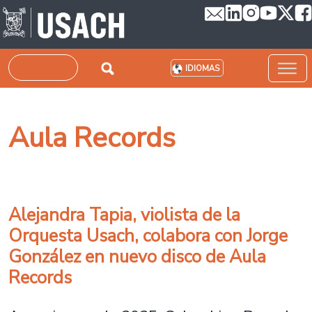
Pasar al contenido principal
Buscar
IDIOMAS
Aula Records
Alejandra Tapia, violista de la
Orquesta Usach, colabora con Jorge
González en nuevo disco de Aula
Records