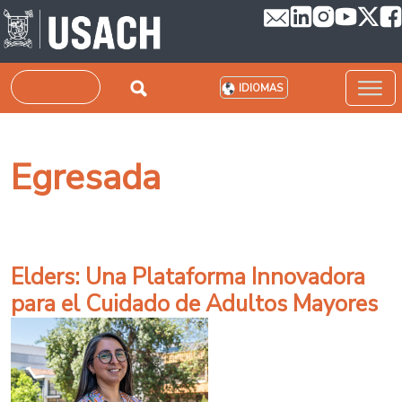
Pasar al contenido principal
Buscar
IDIOMAS
Egresada
Elders: Una Plataforma Innovadora
para el Cuidado de Adultos Mayores