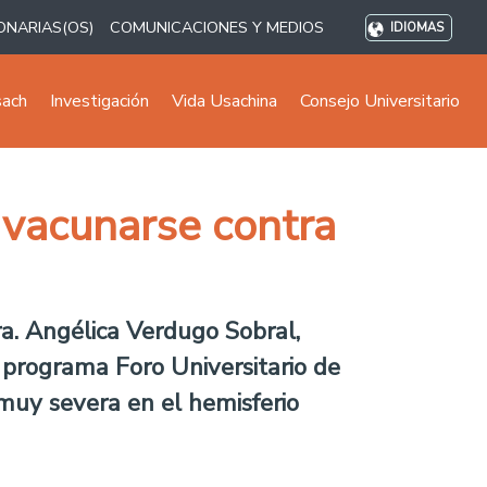
ONARIAS(OS)
COMUNICACIONES Y MEDIOS
IDIOMAS
sach
Investigación
Vida Usachina
Consejo Universitario
a vacunarse contra
ra. Angélica Verdugo Sobral,
 programa Foro Universitario de
 muy severa en el hemisferio