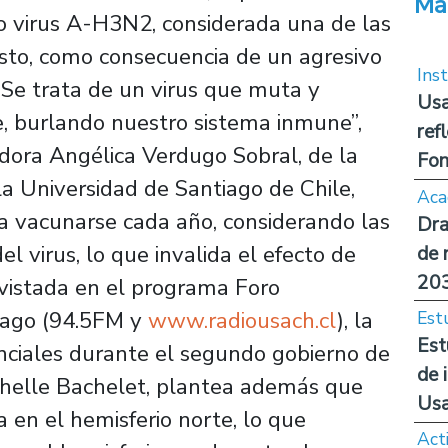
Má
o virus A-H3N2, considerada una de las
Esto, como consecuencia de un agresivo
Inst
“Se trata de un virus que muta y
Usa
, burlando nuestro sistema inmune”,
ref
adora Angélica Verdugo Sobral, de la
Fon
la Universidad de Santiago de Chile,
Aca
a vacunarse cada año, considerando las
Dra
l virus, lo que invalida el efecto de
de 
20
vistada en el programa Foro
tiago (94.5FM y
www.radiousach.cl
), la
Est
Est
nciales durante el segundo gobierno de
de 
chelle Bachelet, plantea además que
Us
 en el hemisferio norte, lo que
Act