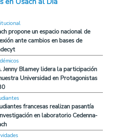
s en Usach al Día
itucional
ch propone un espacio nacional de
lexión ante cambios en bases de
decyt
démicos
. Jenny Blamey lidera la participación
nuestra Universidad en Protagonistas
30
udiantes
udiantes francesas realizan pasantía
investigación en laboratorio Cedenna-
ach
ividades