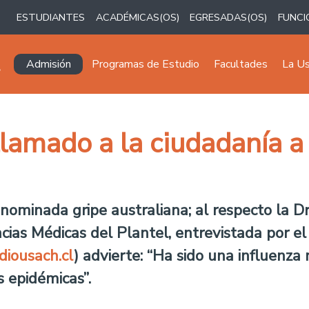
ESTUDIANTES
ACADÉMICAS(OS)
EGRESADAS(OS)
FUNCI
Navegación principal
Admisión
Programas de Estudio
Facultades
La U
 llamado a la ciudadanía 
nominada gripe australiana; al respecto la D
cias Médicas del Plantel, entrevistada por el
iousach.cl
) advierte: “Ha sido una influenza
s epidémicas”.