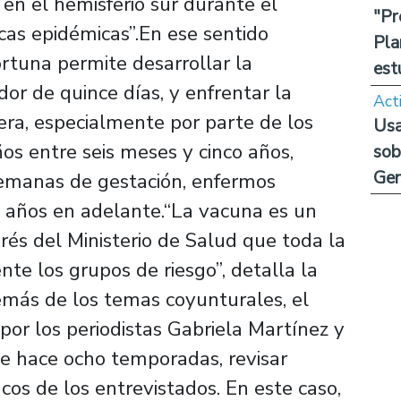
 en el hemisferio sur durante el
"Pr
icas epidémicas”.En ese sentido
Pla
rtuna permite desarrollar la
est
or de quince días, y enfrentar la
Act
era, especialmente por parte de los
Usa
s entre seis meses y cinco años,
sob
Ge
semanas de gestación, enfermos
 años en adelante.“La vacuna es un
erés del Ministerio de Salud que toda la
te los grupos de riesgo”, detalla la
emás de los temas coyunturales, el
or los periodistas Gabriela Martínez y
 hace ocho temporadas, revisar
cos de los entrevistados. En este caso,