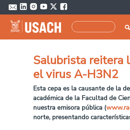
Pasar al contenido principal
Buscar
Salubrista reitera
el virus A-H3N2
Esta cepa es la causante de la de
académica de la Facultad de Cien
nuestra emisora pública (
www.rad
norte, presentando característica